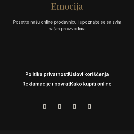
Emocija
Posetite našu online prodavnicu i upoznajte se sa svim
našim proizvodima
Politika privatnosti
Uslovi korišćenja
Reklamacije i povrat
Kako kupiti online