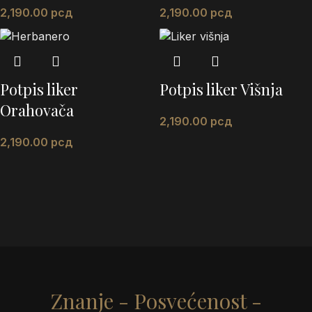
2,190.00
рсд
2,190.00
рсд
Potpis liker
Potpis liker Višnja
Orahovača
2,190.00
рсд
2,190.00
рсд
Znanje - Posvećenost -