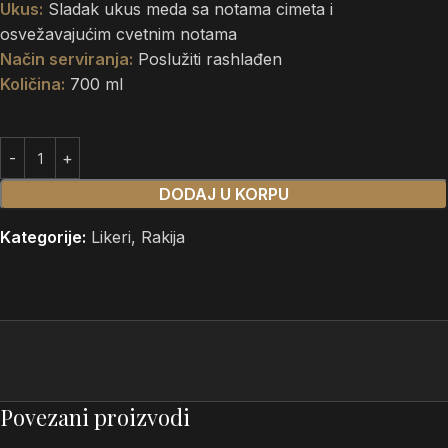
Ukus:
Sladak ukus meda sa notama cimeta i
osvežavajućim cvetnim notama
Način serviranja:
Poslužiti rashlađen
Količina:
700 ml
DODAJ U KORPU
Kategorije:
Likeri
,
Rakija
Povezani proizvodi