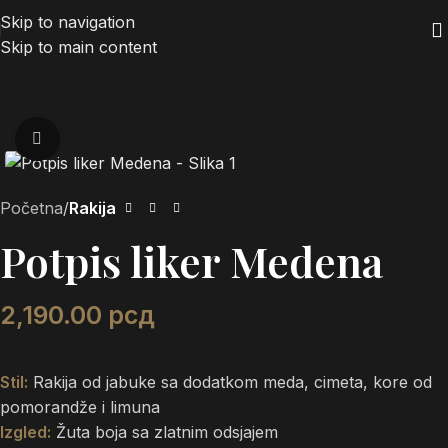
Skip to navigation
Skip to main content
Zumiraj
Početna
Rakija
Potpis liker Medena
2,190.00
рсд
Stil:
Rakija od jabuke sa dodatkom meda, cimeta, kore od
pomorandže i limuna
Izgled:
Žuta boja sa zlatnim odsjajem