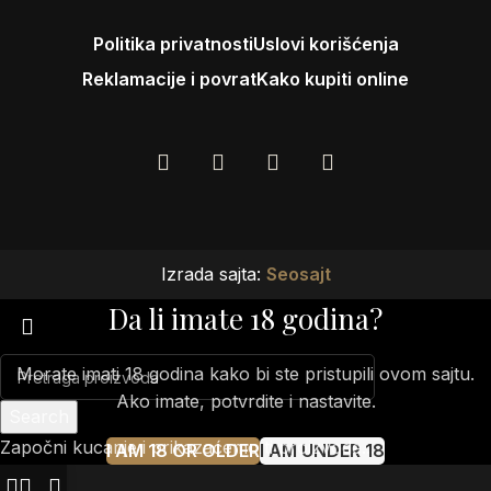
Politika privatnosti
Uslovi korišćenja
Reklamacije i povrat
Kako kupiti online
Izrada sajta:
Seosajt
Da li imate 18 godina?
Morate imati 18 godina kako bi ste pristupili ovom sajtu.
Ako imate, potvrdite i nastavite.
Search
Započni kucanje i prikazaćemo ti proizvode...
I AM 18 OR OLDER
I AM UNDER 18